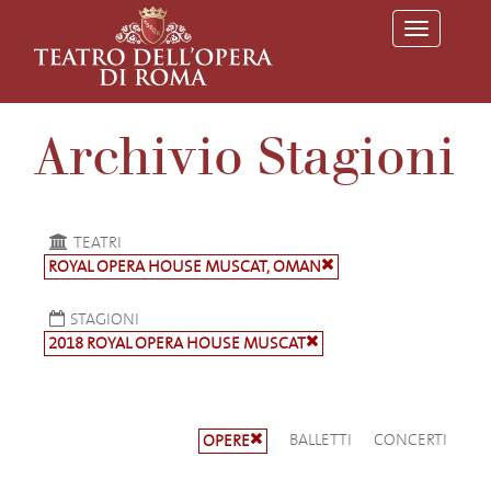
T
o
g
g
l
e
Archivio Stagioni
n
a
v
i
g
a
TEATRI
t
ROYAL OPERA HOUSE MUSCAT, OMAN
i
o
n
STAGIONI
2018 ROYAL OPERA HOUSE MUSCAT
BALLETTI
CONCERTI
OPERE