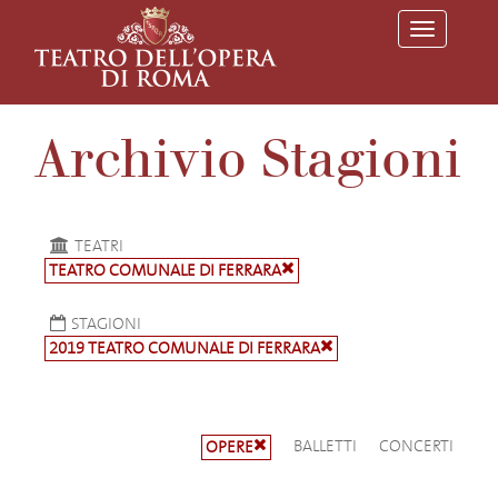
T
o
g
g
l
e
Archivio Stagioni
n
a
v
i
g
a
TEATRI
t
TEATRO COMUNALE DI FERRARA
i
o
n
STAGIONI
2019 TEATRO COMUNALE DI FERRARA
BALLETTI
CONCERTI
OPERE