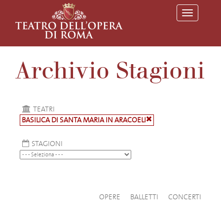
T
o
g
g
l
e
Archivio Stagioni
n
a
v
i
g
a
TEATRI
t
BASILICA DI SANTA MARIA IN ARACOELI
i
o
n
STAGIONI
OPERE
BALLETTI
CONCERTI