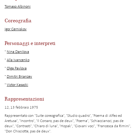
Tomaso Albinoni
Coreografia
Igor Cerniskov
Personaggi e interpreti
*
Nina Danilova
*
Alla Ivancenko
*
Olga Pavlova
*
Dimitri Brianzev
*
Victor Kasazki
Rappresentazioni
12, 13 febbraio 1975
Rappresentato con "Suite coreografica", "Studio quadro", "Poema di Alfeo ed
Aretusa", "Incontro", "Il Corsaro, pas de deux", "Poema", "Schiaccianoci, pas de
deux", "Contrasti", "Chiaro di luna", "Hopak", "Giovani voci", "Francesca da Rimini",
"Don Chisciotte, pas de deux".