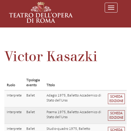
T
o
g
g
l
e
n
a
v
Victor Kasazki
i
g
a
t
i
o
Tipologia
n
Ruolo
evento
Titolo
Interprete
Ballet
Adagio 1975, Balletto Accademico di
SCHEDA
Stato dell'Urss
EDIZIONE
Interprete
Ballet
Poema 1975, Balletto Accademico di
SCHEDA
Stato dell'Urss
EDIZIONE
Interprete
Ballet
Studio-quadro 1975, Balletto
SCHEDA