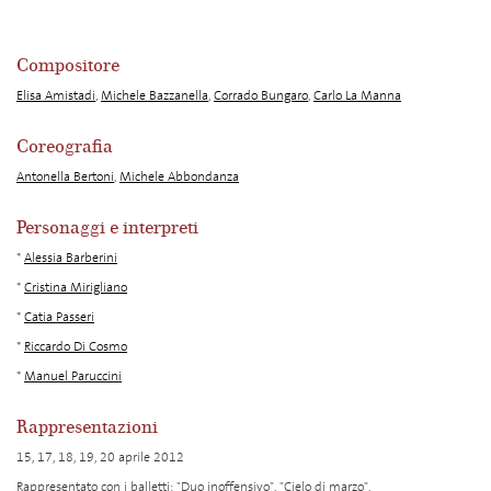
Compositore
Elisa Amistadi
,
Michele Bazzanella
,
Corrado Bungaro
,
Carlo La Manna
Coreografia
Antonella Bertoni
,
Michele Abbondanza
Personaggi e interpreti
*
Alessia Barberini
*
Cristina Mirigliano
*
Catia Passeri
*
Riccardo Di Cosmo
*
Manuel Paruccini
Rappresentazioni
15, 17, 18, 19, 20 aprile 2012
Rappresentato con i balletti: "Duo inoffensivo", "Cielo di marzo".