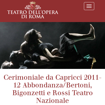
T
o
g
g
l
e
n
a
v
i
g
a
t
i
o
n
Cerimoniale da Capricci 2011-
12 Abbondanza/Bertoni,
Bigonzetti e Rossi Teatro
Nazionale