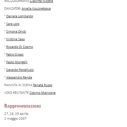
MEZZOSOPRANO
Giacinta Nicotra
DANZATORI
Anjella Kouznetsova
*
Daniela Lombardo
*
Sara Loro
*
Simona Onidi
*
Kristine Saso
*
Riccardo Di Cosmo
*
Fabio Grossi
*
Paolo Mongelli
*
Gerardo Porcelluzzi
*
Alessandro Rende
PIANISTA IN SCENA
Renata Russo
VOCE RECITANTE
Cosimo Manicone
Rappresentazioni
27, 28, 29 aprile;
2 maggio 2007