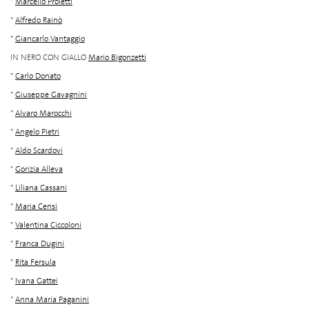
*
Marcello Proietti
*
Alfredo Rainò
*
Giancarlo Vantaggio
IN NERO CON GIALLO
Mario Bigonzetti
*
Carlo Donato
*
Giuseppe Gavagnini
*
Alvaro Marocchi
*
Angelo Pietri
*
Aldo Scardovi
*
Gorizia Alleva
*
Liliana Cassani
*
Maria Censi
*
Valentina Ciccoloni
*
Franca Dugini
*
Rita Fersula
*
Ivana Gattei
*
Anna Maria Paganini