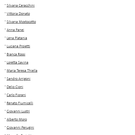
*
Silvana Ceracchini
*
Vittoria Donato
*
Silvana Mostocotto
*
Anna Panei
*
Lena Platania
*
Luciana Proietti
*
Bianca Rossi
*
Loretta Savina
*
Maria Teresa Thiella
*
Sandro Arrigoni
*
Delio Cioni
*
Carlo Fiorani
*
Renato Fiumicelli
*
Giovanni Lustri
*
Alberto Moro
*
Giovanni Perugini