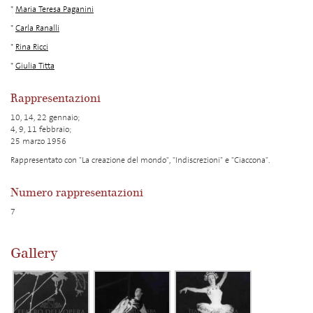
*
Maria Teresa Paganini
*
Carla Ranalli
*
Rina Ricci
*
Giulia Titta
Rappresentazioni
10, 14, 22 gennaio;
4, 9, 11 febbraio;
25 marzo 1956
Rappresentato con "La creazione del mondo", "Indiscrezioni" e "Ciaccona".
Numero rappresentazioni
7
Gallery