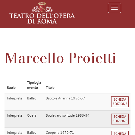
T
o
g
g
l
e
n
a
v
Marcello Proietti
i
g
a
t
i
o
Tipologia
n
Ruolo
evento
Titolo
Interprete
Ballet
Bacco e Arianna 1956-57
SCHEDA
EDIZIONE
Interprete
Opera
Boulevard solitude 1953-54
SCHEDA
EDIZIONE
Interprete
Ballet
Coppélia 1970-71
SCHEDA