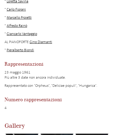
*
Loretta Savina
*
Carlo Fiorani
*
Marcello Proietti
*
Alfredo Rainò
*
Giancarlo Vantaggio
AL PIANOFORTE
Gino Diamanti
*
Pieralberto Biondi
Rappresentazioni
23 maggio 1961
Più altre 3 date non ancora individuate.
Rappresentato con "Orpheus", "Deliciae populi", "Hungarica".
Numero rappresentazioni
4
Gallery