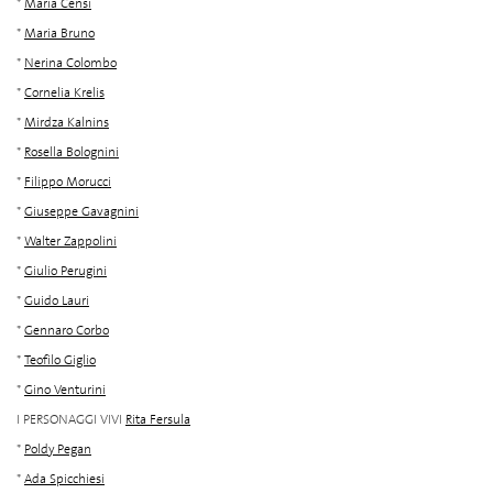
*
Maria Censi
*
Maria Bruno
*
Nerina Colombo
*
Cornelia Krelis
*
Mirdza Kalnins
*
Rosella Bolognini
*
Filippo Morucci
*
Giuseppe Gavagnini
*
Walter Zappolini
*
Giulio Perugini
*
Guido Lauri
*
Gennaro Corbo
*
Teofilo Giglio
*
Gino Venturini
I PERSONAGGI VIVI
Rita Fersula
*
Poldy Pegan
*
Ada Spicchiesi