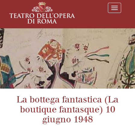
T
o
g
g
l
e
n
a
v
i
g
a
t
i
o
n
La bottega fantastica (La
boutique fantasque) 10
giugno 1948