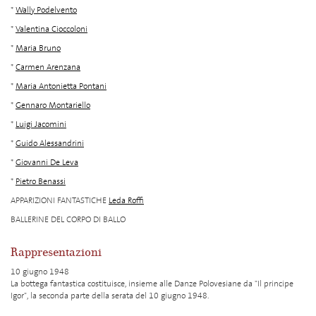
*
Wally Podelvento
*
Valentina Cioccoloni
*
Maria Bruno
*
Carmen Arenzana
*
Maria Antonietta Pontani
*
Gennaro Montariello
*
Luigi Jacomini
*
Guido Alessandrini
*
Giovanni De Leva
*
Pietro Benassi
APPARIZIONI FANTASTICHE
Leda Roffi
BALLERINE DEL CORPO DI BALLO
Rappresentazioni
10 giugno 1948
La bottega fantastica costituisce, insieme alle Danze Polovesiane da "Il principe
Igor", la seconda parte della serata del 10 giugno 1948.