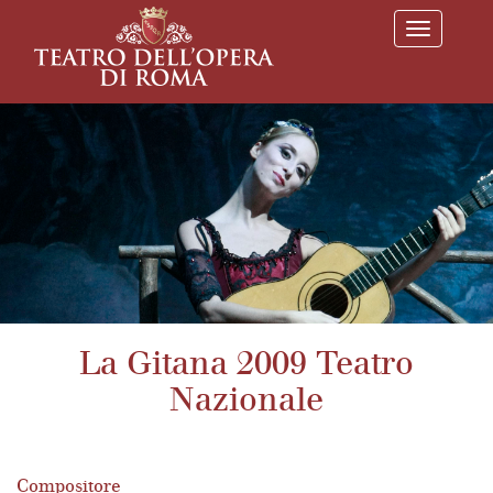
T
o
g
g
l
e
n
a
v
i
g
a
t
i
o
n
La Gitana 2009 Teatro
Nazionale
Compositore