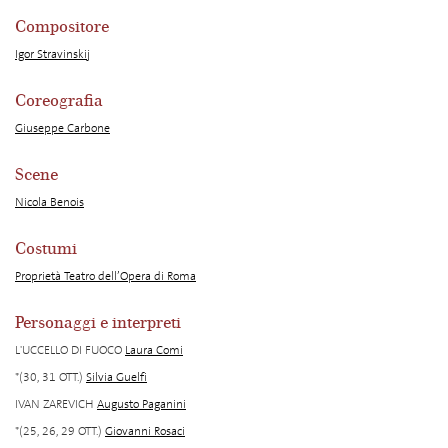
Compositore
Igor Stravinskij
Coreografia
Giuseppe Carbone
Scene
Nicola Benois
Costumi
Proprietà Teatro dell’Opera di Roma
Personaggi e interpreti
L'UCCELLO DI FUOCO
Laura Comi
*(30, 31 OTT.)
Silvia Guelfi
IVAN ZAREVICH
Augusto Paganini
*(25, 26, 29 OTT.)
Giovanni Rosaci