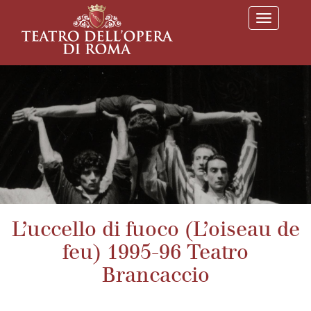
T
o
g
g
l
e
n
a
v
i
g
a
t
i
o
n
L’uccello di fuoco (L’oiseau de
feu) 1995-96 Teatro
Brancaccio