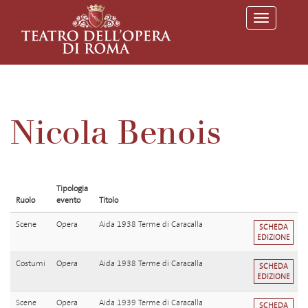
T
o
g
g
l
e
n
a
v
Nicola Benois
i
g
a
t
i
o
Tipologia
n
Ruolo
evento
Titolo
Scene
Opera
Aida 1938 Terme di Caracalla
SCHEDA
EDIZIONE
Costumi
Opera
Aida 1938 Terme di Caracalla
SCHEDA
EDIZIONE
Scene
Opera
Aida 1939 Terme di Caracalla
SCHEDA