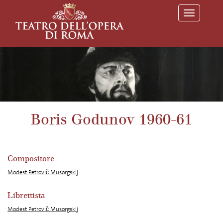
T
o
g
g
l
e
n
a
v
i
g
a
Boris Godunov 1960-61
t
i
o
n
Compositore
Modest Petrovič Musorgskij
Librettista
Modest Petrovič Musorgskij