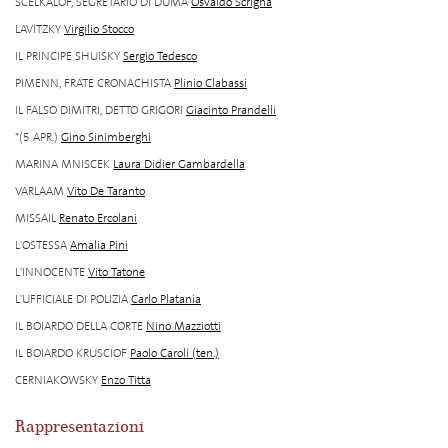
SCELKALOF, SEGRETARIO DI DUMA
Osvaldo Scrigna
LAVITZKY
Virgilio Stocco
IL PRINCIPE SHUISKY
Sergio Tedesco
PIMENN, FRATE CRONACHISTA
Plinio Clabassi
IL FALSO DIMITRI, DETTO GRIGORI
Giacinto Prandelli
*(5 APR.)
Gino Sinimberghi
MARINA MNISCEK
Laura Didier Gambardella
VARLAAM
Vito De Taranto
MISSAIL
Renato Ercolani
L'OSTESSA
Amalia Pini
L'INNOCENTE
Vito Tatone
L'UFFICIALE DI POLIZIA
Carlo Platania
IL BOIARDO DELLA CORTE
Nino Mazziotti
IL BOIARDO KRUSCIOF
Paolo Caroli (ten.)
CERNIAKOWSKY
Enzo Titta
Rappresentazioni