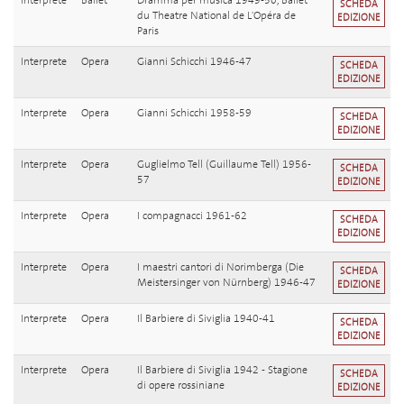
Interprete
Ballet
Dramma per musica 1949-50, Ballet
SCHEDA
du Theatre National de L'Opéra de
EDIZIONE
Paris
Interprete
Opera
Gianni Schicchi 1946-47
SCHEDA
EDIZIONE
Interprete
Opera
Gianni Schicchi 1958-59
SCHEDA
EDIZIONE
Interprete
Opera
Guglielmo Tell (Guillaume Tell) 1956-
SCHEDA
57
EDIZIONE
Interprete
Opera
I compagnacci 1961-62
SCHEDA
EDIZIONE
Interprete
Opera
I maestri cantori di Norimberga (Die
SCHEDA
Meistersinger von Nürnberg) 1946-47
EDIZIONE
Interprete
Opera
Il Barbiere di Siviglia 1940-41
SCHEDA
EDIZIONE
Interprete
Opera
Il Barbiere di Siviglia 1942 - Stagione
SCHEDA
di opere rossiniane
EDIZIONE