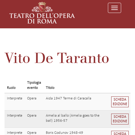
T
o
g
g
l
e
n
a
v
Vito De Taranto
i
g
a
t
i
o
Tipologia
n
Ruolo
evento
Titolo
Interprete
Opera
Aida 1947 Terme di Caracalla
SCHEDA
EDIZIONE
Interprete
Opera
Amelia al ballo (Amelia goes to the
SCHEDA
ball) 1956-57
EDIZIONE
Interprete
Opera
Boris Godunov 1948-49
SCHEDA