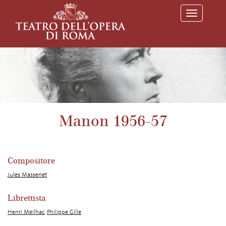
T
o
g
g
l
e
n
a
v
i
g
a
Manon 1956-57
t
i
o
n
Compositore
Jules Massenet
Librettista
Henri Meilhac
,
Philippe Gille