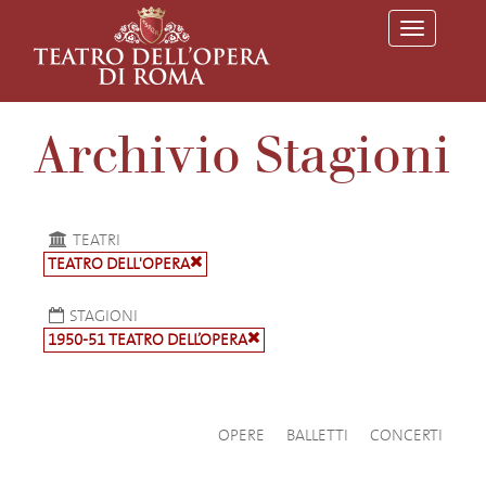
T
o
g
g
l
e
Archivio Stagioni
n
a
v
i
g
a
TEATRI
t
TEATRO DELL'OPERA
i
o
n
STAGIONI
1950-51 TEATRO DELL’OPERA
OPERE
BALLETTI
CONCERTI