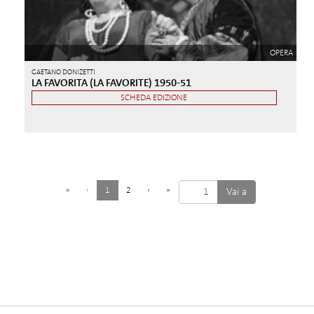
OPERA
GAETANO DONIZETTI
LA FAVORITA (LA FAVORITE) 1950-51
SCHEDA EDIZIONE
(
«
‹
1
2
›
»
c
o
r
r
e
n
t
e
)