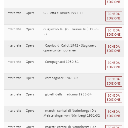
EDIZIONE
Interprete
Opera
Giulietta e Romeo 1951-52
SCHEDA
EDIZIONE
Interprete
Opera
Guglielmo Tell (Guillaume Tell) 1956-
SCHEDA
57
EDIZIONE
Interprete
Opera
I Capricci di Callot 1942 - Stagione di
SCHEDA
opere contemporanee
EDIZIONE
Interprete
Opera
I Compagnacci 1930-31
SCHEDA
EDIZIONE
Interprete
Opera
I compagnacci 1961-62
SCHEDA
EDIZIONE
Interprete
Opera
I gioielli della madonna 1953-54
SCHEDA
EDIZIONE
Interprete
Opera
I maestri cantori di Norimberga (Die
SCHEDA
Meistersinger von Nürnberg) 1931-32
EDIZIONE
Interprete
Opera
I maestri cantori di Norimberga (Die