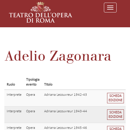
T
o
g
g
l
e
n
a
v
Adelio Zagonara
i
g
a
t
i
o
Tipologia
n
Ruolo
evento
Titolo
Interprete
Opera
Adriana Lecouvreur 1942-43
SCHEDA
EDIZIONE
Interprete
Opera
Adriana Lecouvreur 1943-44
SCHEDA
EDIZIONE
Interprete
Opera
Adriana Lecouvreur 1945-46
SCHEDA