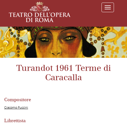
T
o
g
g
l
e
n
a
v
i
g
a
Turandot 1961 Terme di
t
i
Caracalla
o
n
Compositore
Giacomo Puccini
Librettista