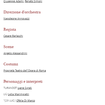
Giuseppe Adami
,
Renato Simoni
Direzione d'orchestra
Napoleone Annovazzi
Regista
Cesare Barlacchi
Scene
Angelo Alessandrini
Costumi
Proprietà Teatro dell’Opera di Roma
Personaggi e interpreti
TURANDOT
Lyane Synek
LIÙ
Lydia Marimpietri
*(23 LUG.)
Ofelia Di Marco