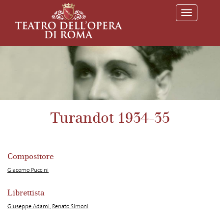
T
o
g
g
l
e
n
a
v
i
g
a
Turandot 1934-35
t
i
o
n
Compositore
Giacomo Puccini
Librettista
Giuseppe Adami
,
Renato Simoni