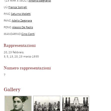
*(13 MAR. E SEGG.)
Antonio Bagnariol
LIÙ
Franca Somigli
PING
Saturno Meletti
PANG
Adelio Zagonara
PONG
Alessio De Paolis
MANDARINO
Gino Conti
Rappresentazioni
20, 23 febbraio;
3, 5, 13, 20, 23 marzo 1935
Numero rappresentazioni
7
Gallery