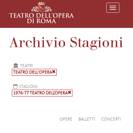
T
o
g
g
l
e
Archivio Stagioni
n
a
v
i
g
a
TEATRI
t
TEATRO DELL'OPERA
i
o
n
STAGIONI
1976-77 TEATRO DELL’OPERA
OPERE
BALLETTI
CONCERTI