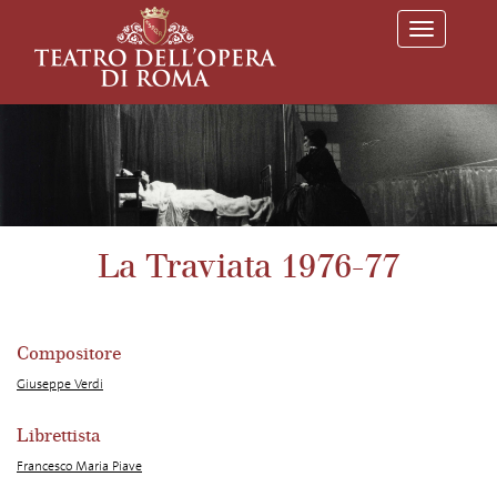
T
o
g
g
l
e
n
a
v
i
g
a
La Traviata 1976-77
t
i
o
n
Compositore
Giuseppe Verdi
Librettista
Francesco Maria Piave