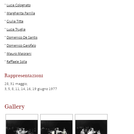
*
Lucia Colognato
*
Margherita Parrilla
*
Giulia Titta
*
Lucia Truglia
*
Domenico De Santis
*
Domenico Garofalo
*
Mauro Maiorani
*
Raffaele Solla
Rappresentazioni
28, 31 maggio;
3, 5, 8, 11, 14, 16, 19 giugno 1977
Gallery