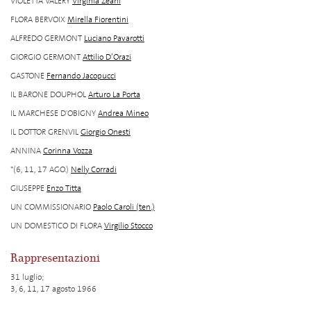
VIOLETTA VALERY
Virginia Zeani
FLORA BERVOIX
Mirella Fiorentini
ALFREDO GERMONT
Luciano Pavarotti
GIORGIO GERMONT
Attilio D’Orazi
GASTONE
Fernando Jacopucci
IL BARONE DOUPHOL
Arturo La Porta
IL MARCHESE D'OBIGNY
Andrea Mineo
IL DOTTOR GRENVIL
Giorgio Onesti
ANNINA
Corinna Vozza
*(6, 11, 17 AGO.)
Nelly Corradi
GIUSEPPE
Enzo Titta
UN COMMISSIONARIO
Paolo Caroli (ten.)
UN DOMESTICO DI FLORA
Virgilio Stocco
Rappresentazioni
31 luglio;
3, 6, 11, 17 agosto 1966