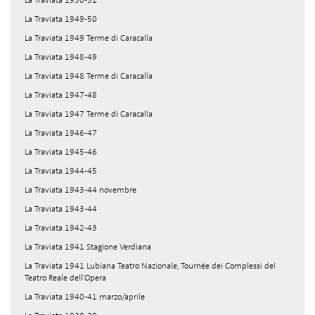
La Traviata 1950-51
La Traviata 1949-50
La Traviata 1949 Terme di Caracalla
La Traviata 1948-49
La Traviata 1948 Terme di Caracalla
La Traviata 1947-48
La Traviata 1947 Terme di Caracalla
La Traviata 1946-47
La Traviata 1945-46
La Traviata 1944-45
La Traviata 1943-44 novembre
La Traviata 1943-44
La Traviata 1942-43
La Traviata 1941 Stagione Verdiana
La Traviata 1941 Lubiana Teatro Nazionale, Tournée dei Complessi del
Teatro Reale dell'Opera
La Traviata 1940-41 marzo/aprile