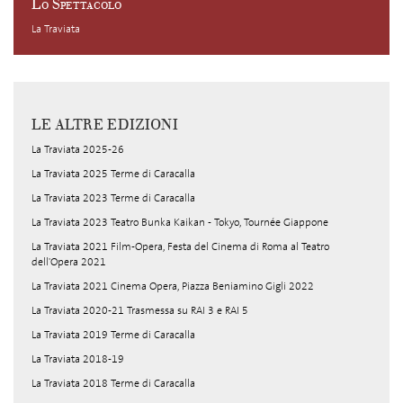
Lo Spettacolo
La Traviata
LE ALTRE EDIZIONI
La Traviata 2025-26
La Traviata 2025 Terme di Caracalla
La Traviata 2023 Terme di Caracalla
La Traviata 2023 Teatro Bunka Kaikan - Tokyo, Tournée Giappone
La Traviata 2021 Film-Opera, Festa del Cinema di Roma al Teatro
dell'Opera 2021
La Traviata 2021 Cinema Opera, Piazza Beniamino Gigli 2022
La Traviata 2020-21 Trasmessa su RAI 3 e RAI 5
La Traviata 2019 Terme di Caracalla
La Traviata 2018-19
La Traviata 2018 Terme di Caracalla