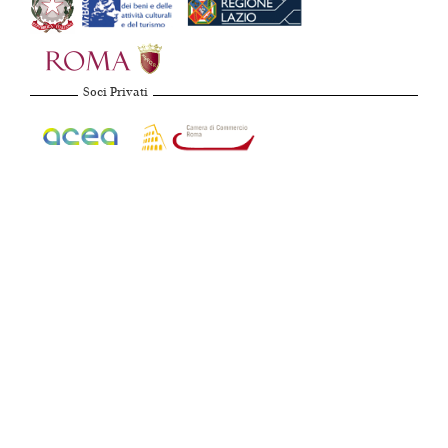
Soci Privati