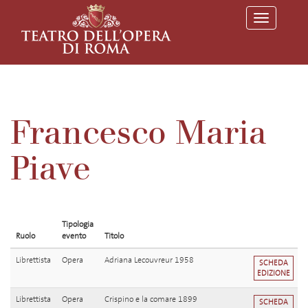
T
o
g
g
l
e
n
a
v
Francesco Maria
i
g
a
Piave
t
i
o
n
Tipologia
Ruolo
evento
Titolo
Librettista
Opera
Adriana Lecouvreur 1958
SCHEDA
EDIZIONE
Librettista
Opera
Crispino e la comare 1899
SCHEDA