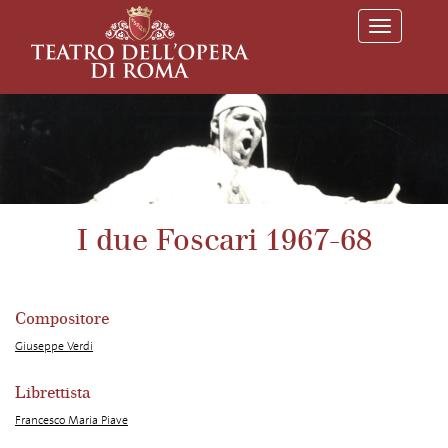
T
o
g
g
l
e
n
a
v
i
g
a
I due Foscari 1967-68
t
i
o
n
Compositore
Giuseppe Verdi
Librettista
Francesco Maria Piave