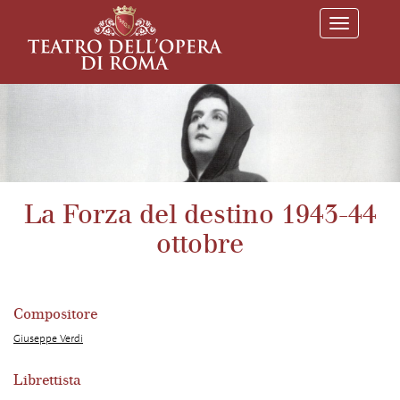
T
o
g
g
l
e
n
a
v
i
g
a
La Forza del destino 1943-44
t
i
ottobre
o
n
Compositore
Giuseppe Verdi
Librettista