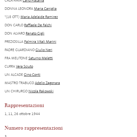
CALATRAVA
Carlo Platania
DONNA LEONORA
Maria Caniglia
*(18 OTT.)
Maria Adelaide Ramirez
DON CARLO
Raffaele De Falchi
DON ALVARO
Renato Gigli
PREZIOSILLA
Palmira Vitali Marini
PADRE GUARDIANO
Giulio Neri
FRA MELITONE
Saturno Meletti
CURRA
Vera Sciuto
UN ALCADE
Gino Conti
MASTRO TRABUCO
Adelio Zagonara
UN CHIRURGO
Nicola Rakowski
Rappresentazioni
1, 11, 26 ottobre 1944
Numero rappresentazioni
3