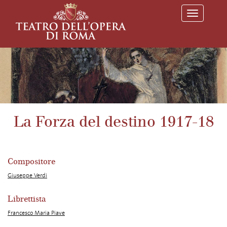
T
o
g
g
l
e
n
a
v
i
g
a
La Forza del destino 1917-18
t
i
o
n
Compositore
Giuseppe Verdi
Librettista
Francesco Maria Piave