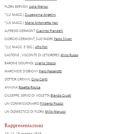
FLORA BERVOIX
Lydia Melisci
*(12 MAGG.)
Giuseppina Angelini
*(15 MAGG.)
Maria Antonietta Iraci
ALFREDO GERMONT
Giacinto Prandelli
GIORGIO GERMONT, SUO PADRE
Paolo Silveri
*(12 MAGG. E SEG.)
Afro Poli
GASTONE , VISCONTE DI LETIORÉRES
Mino Russo
BARONE DOUPHOL
Virgilio Stocco
MARCHESE D'OBIGNY
Piero Passerotti
DOTTOR GRENVIL
Gino Conti
ANNINA
Rosetta Riscica
GIUSEPPE, SERVO DI VIOLETTA
Blando Giusti
UN COMMISSIONARIO
Filiberto Picozzi
UN DOMESTICO DI FLORA
Millo Marucci
Rappresentazioni
10, 12, 15 maggio 1949