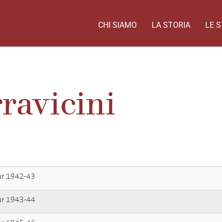
CHI SIAMO
LA STORIA
LE S
ravicini
ur 1942-43
ur 1943-44