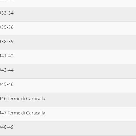
933-34
935-36
938-39
941-42
943-44
945-46
46 Terme di Caracalla
47 Terme di Caracalla
948-49