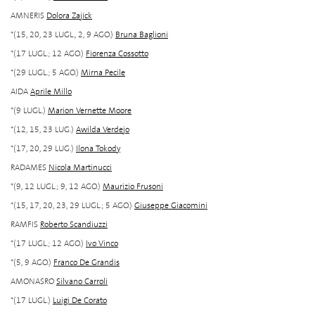
AMNERIS
Dolora Zajick
*(15, 20, 23 LUGL., 2, 9 AGO.)
Bruna Baglioni
*(17 LUGL.; 12 AGO.)
Fiorenza Cossotto
*(29 LUGL.; 5 AGO.)
Mirna Pecile
AIDA
Aprile Millo
*(9 LUGL.)
Marion Vernette Moore
*(12, 15, 23 LUG.)
Awilda Verdejo
*(17, 20, 29 LUG.)
Ilona Tokody
RADAMES
Nicola Martinucci
*(9, 12 LUGL.; 9, 12 AGO.)
Maurizio Frusoni
*(15, 17, 20, 23, 29 LUGL.; 5 AGO.)
Giuseppe Giacomini
RAMFIS
Roberto Scandiuzzi
*(17 LUGL.; 12 AGO.)
Ivo Vinco
*(5, 9 AGO.)
Franco De Grandis
AMONASRO
Silvano Carroli
*(17 LUGL.)
Luigi De Corato