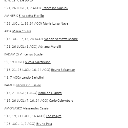
IL RE
Carlo De Bortoli
*(21, 26 LUGL.; 1, 7 AGO.)
Francesco Musinu
AMNERIS
Elisabetta Fiorillo
*(26 LUGL.; 1, 16 24 AGO)
Maria Luisa Nave
AIDA
Maria Chiara
*(16 LUGL.; 7, 16, 24 AGO.)
Marion Vernette Moore
*(21, 26 LUGL.; 1 AGO.)
Adriana Morelli
RADAMES
Vincenzo Scuderi
*(9, 19 LUGL.)
Nicola Martinucci
*(16, 21, 26 LUGL.; 16, 24 AGO.)
Bruno Sebastian
*(1, 7 AGO.)
Lando Bartolini
RAMFIS
Nicola Ghiuselev
*(16, 21 LUGL.; 1 AGO.)
Bonaldo Giaiotti
*(19, 26 LUGL.; 7, 16, 24 AGO.)
Carlo Colombara
AMONASRO
Alessandro Cassis
*(16, 19, 21 LUGL.; 16 AGO:)
Lee Rosym
*(26 LUGL.; 1, 7 AGO.)
Bruno Pola