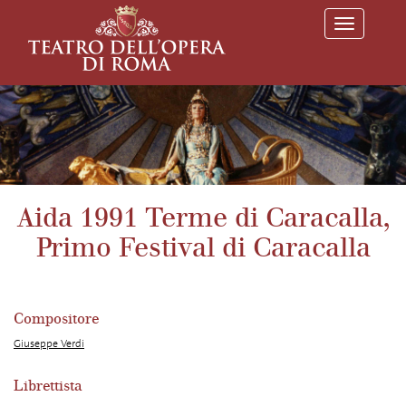
T
o
g
g
l
e
n
a
v
i
g
a
Aida 1991 Terme di Caracalla,
t
i
Primo Festival di Caracalla
o
n
Compositore
Giuseppe Verdi
Librettista