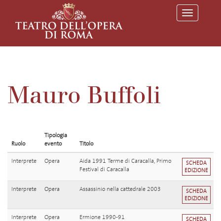
T
o
g
g
l
e
n
a
v
Mauro Buffoli
i
g
a
t
i
o
Tipologia
n
Ruolo
evento
Titolo
Interprete
Opera
Aida 1991 Terme di Caracalla, Primo
SCHEDA
Festival di Caracalla
EDIZIONE
Interprete
Opera
Assassinio nella cattedrale 2003
SCHEDA
EDIZIONE
Interprete
Opera
Ermione 1990-91
SCHEDA