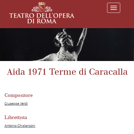
T
o
g
g
l
e
n
a
v
i
g
a
Aida 1971 Terme di Caracalla
t
i
o
n
Compositore
Giuseppe Verdi
Librettista
Antonio Ghislanzoni