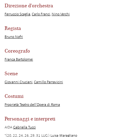
Direzione d'orchestra
Ferruccio Scaglia
,
Carlo Franci
,
Nino Verchi
Regista
Bruno Nofri
Coreografo
Franca Bartolomei
Scene
Giovanni Cruciani
,
Camillo Parravicini
Costumi
Proprietà Teatro dell’Opera di Roma
Personaggi e interpreti
AIDA
Gabriella Tucci
*(20, 22, 24, 26, 29, 31 LUG.)
Luisa Maragliano