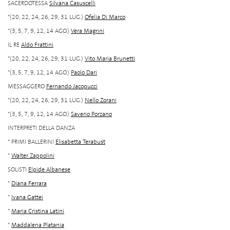
SACERDOTESSA
Silvana Casuscelli
*(20, 22, 24, 26, 29, 31 LUG.)
Ofelia Di Marco
*(3, 5, 7, 9, 12, 14 AGO.)
Vera Magrini
IL RE
Aldo Frattini
*(20, 22, 24, 26, 29, 31 LUG.)
Vito Maria Brunetti
*(3, 5, 7, 9, 12, 14 AGO.)
Paolo Dari
MESSAGGERO
Fernando Jacopucci
*(20, 22, 24, 26, 29, 31 LUG.)
Nello Zorani
*(3, 5, 7, 9, 12, 14 AGO.)
Saverio Porzano
INTERPRETI DELLA DANZA
* PRIMI BALLERINI
Elisabetta Terabust
*
Walter Zappolini
SOLISTI
Elpide Albanese
*
Diana Ferrara
*
Ivana Gattei
*
Maria Cristina Latini
*
Maddalena Platania