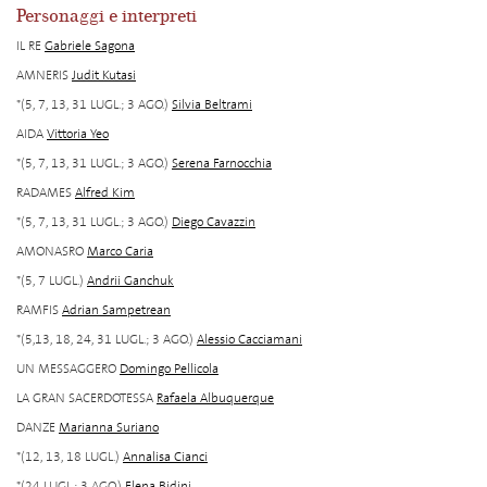
Personaggi e interpreti
IL RE
Gabriele Sagona
AMNERIS
Judit Kutasi
*(5, 7, 13, 31 LUGL.; 3 AGO.)
Silvia Beltrami
AIDA
Vittoria Yeo
*(5, 7, 13, 31 LUGL.; 3 AGO.)
Serena Farnocchia
RADAMES
Alfred Kim
*(5, 7, 13, 31 LUGL.; 3 AGO.)
Diego Cavazzin
AMONASRO
Marco Caria
*(5, 7 LUGL.)
Andrii Ganchuk
RAMFIS
Adrian Sampetrean
*(5,13, 18, 24, 31 LUGL.; 3 AGO.)
Alessio Cacciamani
UN MESSAGGERO
Domingo Pellicola
LA GRAN SACERDOTESSA
Rafaela Albuquerque
DANZE
Marianna Suriano
*(12, 13, 18 LUGL.)
Annalisa Cianci
*(24 LUGL.; 3 AGO.)
Elena Bidini