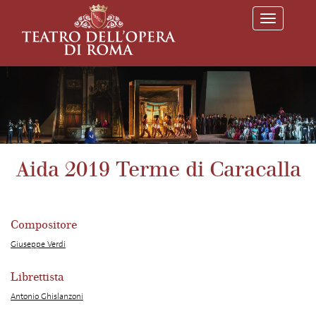
T
o
g
g
l
e
n
a
v
i
g
a
Aida 2019 Terme di Caracalla
t
i
o
n
Compositore
Giuseppe Verdi
Librettista
Antonio Ghislanzoni