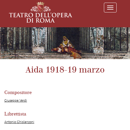
T
o
g
g
l
e
n
a
v
i
g
a
Aida 1918-19 marzo
t
i
o
n
Compositore
Giuseppe Verdi
Librettista
Antonio Ghislanzoni