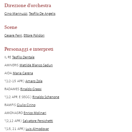
Direzione d'orchestra
Gino Marinuzzi
,
Teofilo De Angelis
Scene
Cesare Ferri
,
Ettore Polidori
Personaggi e interpreti
IL RE
Teofilo Dentale
AMNERIS
Matilde Blanco Sadun
AIDA
Maria Carena
*(12-15 APR.)
Amaro Zola
RADAMES
Rinaldo Grassi
*(12 APR. E SEGG.)
Rinaldo Schenone
RAMFIS
Giulio Cirino
AMONASRO
Enrico Molinari
*(2,12 APR.)
Salvatore Persichetti
*(15, 21 APR.)
Luis Almodovar