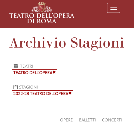
T
o
g
g
l
e
Archivio Stagioni
n
a
v
i
g
a
TEATRI
t
TEATRO DELL'OPERA
i
o
n
STAGIONI
2022-23 TEATRO DELL’OPERA
OPERE
BALLETTI
CONCERTI