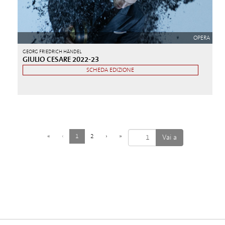
OPERA
GEORG FRIEDRICH HÄNDEL
GIULIO CESARE 2022-23
SCHEDA EDIZIONE
(
«
‹
1
2
›
»
c
o
r
r
e
n
t
e
)