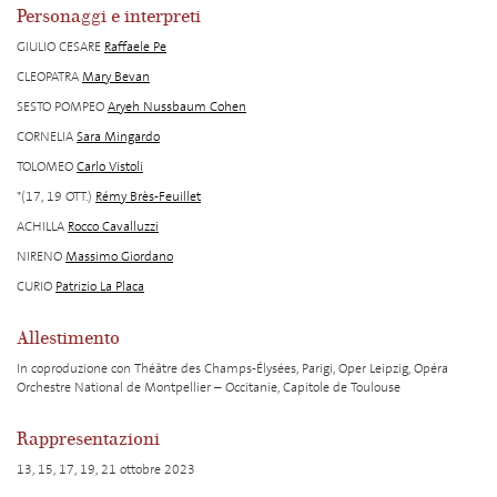
Personaggi e interpreti
GIULIO CESARE
Raffaele Pe
CLEOPATRA
Mary Bevan
SESTO POMPEO
Aryeh Nussbaum Cohen
CORNELIA
Sara Mingardo
TOLOMEO
Carlo Vistoli
*(17, 19 OTT.)
Rémy Brès-Feuillet
ACHILLA
Rocco Cavalluzzi
NIRENO
Massimo Giordano
CURIO
Patrizio La Placa
Allestimento
In coproduzione con Théâtre des Champs-Élysées, Parigi, Oper Leipzig, Opéra
Orchestre National de Montpellier – Occitanie, Capitole de Toulouse
Rappresentazioni
13, 15, 17, 19, 21 ottobre 2023