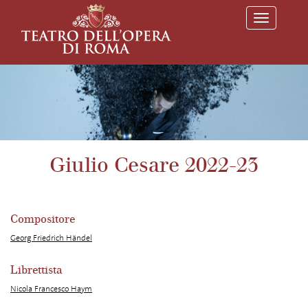
T
o
g
g
l
e
n
a
v
i
g
a
Giulio Cesare 2022-23
t
i
o
n
Compositore
Georg Friedrich Händel
Librettista
Nicola Francesco Haym