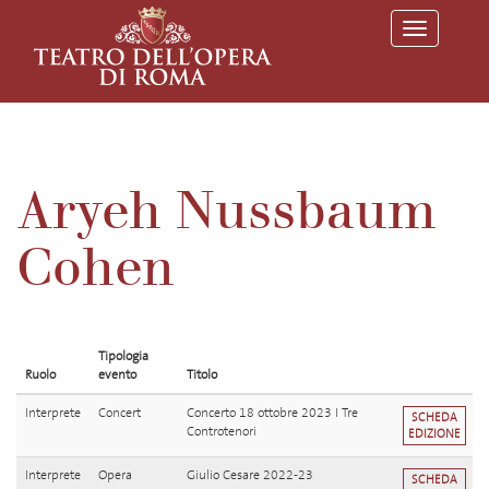
T
o
g
g
l
e
n
a
v
Aryeh Nussbaum
i
g
a
Cohen
t
i
o
n
Tipologia
Ruolo
evento
Titolo
Interprete
Concert
Concerto 18 ottobre 2023 I Tre
SCHEDA
Controtenori
EDIZIONE
Interprete
Opera
Giulio Cesare 2022-23
SCHEDA