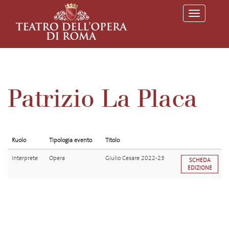
T
o
g
g
l
e
n
a
v
Patrizio La Placa
i
g
a
t
i
o
Ruolo
Tipologia evento
Titolo
n
Interprete
Opera
Giulio Cesare 2022-23
SCHEDA
EDIZIONE