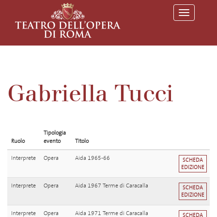
T
o
g
g
l
e
n
a
v
Gabriella Tucci
i
g
a
t
i
o
Tipologia
n
Ruolo
evento
Titolo
Interprete
Opera
Aida 1965-66
SCHEDA
EDIZIONE
Interprete
Opera
Aida 1967 Terme di Caracalla
SCHEDA
EDIZIONE
Interprete
Opera
Aida 1971 Terme di Caracalla
SCHEDA