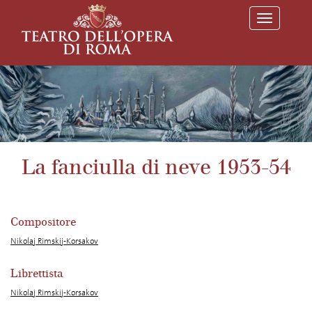
T
o
g
g
l
e
n
a
v
i
g
a
La fanciulla di neve 1953-54
t
i
o
n
Compositore
Nikolaj Rimskij-Korsakov
Librettista
Nikolaj Rimskij-Korsakov