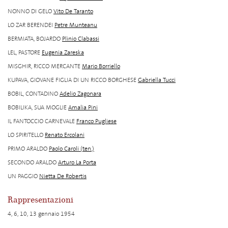
NONNO DI GELO
Vito De Taranto
LO ZAR BERENDEI
Petre Munteanu
BERMIATA, BOJARDO
Plinio Clabassi
LEL, PASTORE
Eugenia Zareska
MISGHIR, RICCO MERCANTE
Mario Borriello
KUPAVA, GIOVANE FIGLIA DI UN RICCO BORGHESE
Gabriella Tucci
BOBIL, CONTADINO
Adelio Zagonara
BOBILIKA, SUA MOGLIE
Amalia Pini
IL FANTOCCIO CARNEVALE
Franco Pugliese
LO SPIRITELLO
Renato Ercolani
PRIMO ARALDO
Paolo Caroli (ten.)
SECONDO ARALDO
Arturo La Porta
UN PAGGIO
Nietta De Robertis
Rappresentazioni
4, 6, 10, 13 gennaio 1954