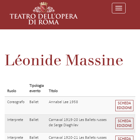
T
o
g
g
l
e
n
a
v
Léonide Massine
i
g
a
t
i
o
Tipologia
n
Ruolo
evento
Titolo
Coreografo
Ballet
Annabel Lee 1958
SCHEDA
EDIZIONE
Interprete
Ballet
Carnaval 1919-20 Les Ballets russes
SCHEDA
de Serge Diaghilev
EDIZIONE
Interprete
Ballet
Carnaval 1920-21 Les Ballets russes
SCHEDA