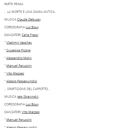
PARTE PRIMA
... LA MORTE È UNA DAMA ANTICA...
MUSICA
Claude Debussy
COREOGRAFIA
Luc Bouy
DANZATORI
Carla Fracci
*
Vladimir Vassiliev
*
Giuseppe Picone
*
Alessandro Molin
*
Manuel Paruccini
*
Vito Mazzeo
*
Alessio Passaquindici
... SPARTIZIONE DEL CAPPOTTO...
MUSICA
Igor Stravinskij
COREOGRAFIA
Luc Bouy
DANZATORI
Vito Mazzeo
*
Manuel Paruccini
*
Alessio Passaquindici