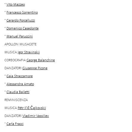
*
Vito Mazzeo
*
Francesco Sorrentino
*
Gerardo Porcelluzzi
*
Domenico Casedonte
*
Manuel Paruccini
APOLLON MUSAGETE
MUSICA
Igor Stravinskij
COREOGRAFIA
George Balanchine
DANZATORI
Giuseppe Picone
*
Gaia Straccamore
*
Alessandra Amato
*
Claudia Bailetti
REMINISCENZA
MUSICA
Pëtr Il’ič Čajkovskij
DANZATORI
Vladimir Vassiliev
*
Carla Fracci