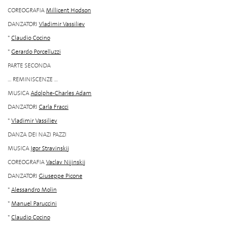
COREOGRAFIA
Millicent Hodson
DANZATORI
Vladimir Vassiliev
*
Claudio Cocino
*
Gerardo Porcelluzzi
PARTE SECONDA
... REMINISCENZE ...
MUSICA
Adolphe-Charles Adam
DANZATORI
Carla Fracci
*
Vladimir Vassiliev
DANZA DEI NAZI PAZZI
MUSICA
Igor Stravinskij
COREOGRAFIA
Vaclav Nijinskij
DANZATORI
Giuseppe Picone
*
Alessandro Molin
*
Manuel Paruccini
*
Claudio Cocino