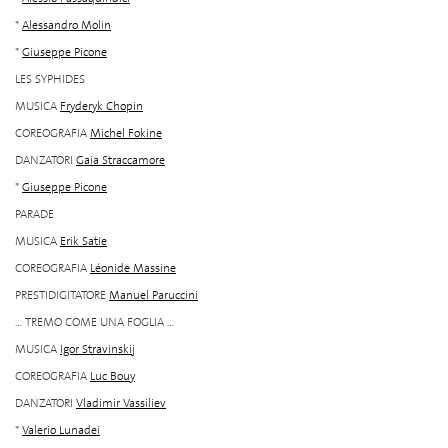
*
Alessandro Molin
*
Giuseppe Picone
LES SYPHIDES
MUSICA
Fryderyk Chopin
COREOGRAFIA
Michel Fokine
DANZATORI
Gaia Straccamore
*
Giuseppe Picone
PARADE
MUSICA
Erik Satie
COREOGRAFIA
Léonide Massine
PRESTIDIGITATORE
Manuel Paruccini
... TREMO COME UNA FOGLIA ...
MUSICA
Igor Stravinskij
COREOGRAFIA
Luc Bouy
DANZATORI
Vladimir Vassiliev
*
Valerio Lunadei