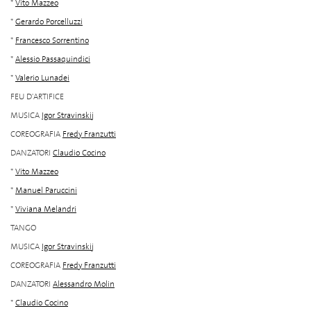
*
Vito Mazzeo
*
Gerardo Porcelluzzi
*
Francesco Sorrentino
*
Alessio Passaquindici
*
Valerio Lunadei
FEU D'ARTIFICE
MUSICA
Igor Stravinskij
COREOGRAFIA
Fredy Franzutti
DANZATORI
Claudio Cocino
*
Vito Mazzeo
*
Manuel Paruccini
*
Viviana Melandri
TANGO
MUSICA
Igor Stravinskij
COREOGRAFIA
Fredy Franzutti
DANZATORI
Alessandro Molin
*
Claudio Cocino