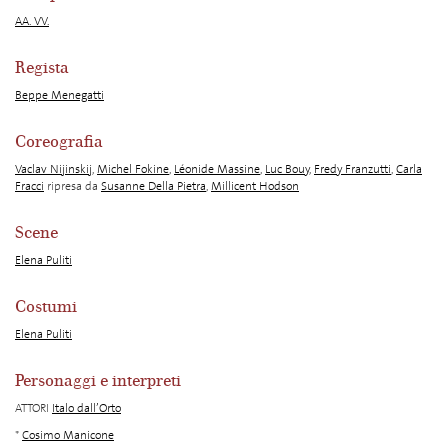
AA. VV.
Regista
Beppe Menegatti
Coreografia
Vaclav Nijinskij
,
Michel Fokine
,
Léonide Massine
,
Luc Bouy
,
Fredy Franzutti
,
Carla
Fracci
ripresa da
Susanne Della Pietra
,
Millicent Hodson
Scene
Elena Puliti
Costumi
Elena Puliti
Personaggi e interpreti
ATTORI
Italo dall’Orto
*
Cosimo Manicone