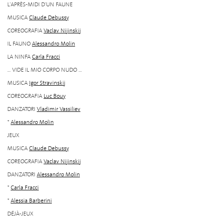
L'APRÈS-MIDI D'UN FAUNE
MUSICA
Claude Debussy
COREOGRAFIA
Vaclav Nijinskij
IL FAUNO
Alessandro Molin
LA NINFA
Carla Fracci
... VIDE IL MIO CORPO NUDO ...
MUSICA
Igor Stravinskij
COREOGRAFIA
Luc Bouy
DANZATORI
Vladimir Vassiliev
*
Alessandro Molin
JEUX
MUSICA
Claude Debussy
COREOGRAFIA
Vaclav Nijinskij
DANZATORI
Alessandro Molin
*
Carla Fracci
*
Alessia Barberini
DÉJÀ-JEUX