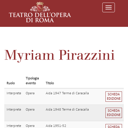
T
o
g
g
l
e
n
a
v
Myriam Pirazzini
i
g
a
t
i
o
Tipologia
n
Ruolo
evento
Titolo
Interprete
Opera
Aida 1947 Terme di Caracalla
SCHEDA
EDIZIONE
Interprete
Opera
Aida 1948 Terme di Caracalla
SCHEDA
EDIZIONE
Interprete
Opera
Aida 1951-52
SCHEDA