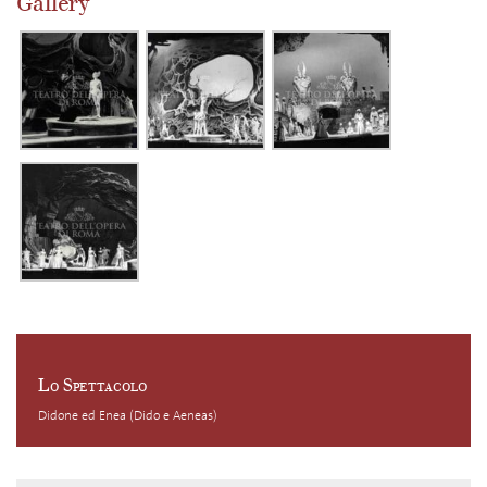
Gallery
Lo Spettacolo
Didone ed Enea (Dido e Aeneas)