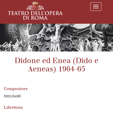
T
o
g
g
l
e
n
a
v
i
g
a
Didone ed Enea (Dido e
t
i
Aeneas) 1964-65
o
n
Compositore
Henry Purcell
Librettista