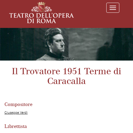
T
o
g
g
l
e
n
a
v
i
g
a
Il Trovatore 1951 Terme di
t
i
Caracalla
o
n
Compositore
Giuseppe Verdi
Librettista