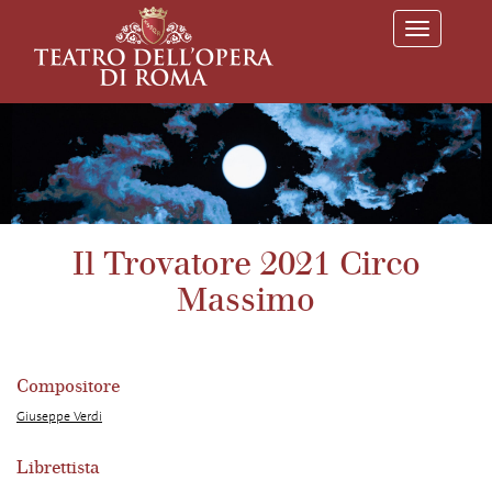
T
o
g
g
l
e
n
a
v
i
g
a
Il Trovatore 2021 Circo
t
i
Massimo
o
n
Compositore
Giuseppe Verdi
Librettista