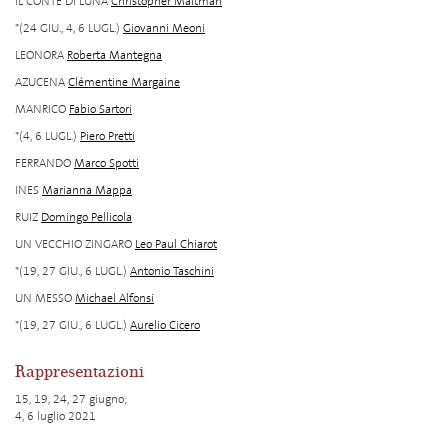
IL CONTE DI LUNA
Christopher Maltman
*(24 GIU., 4, 6 LUGL.)
Giovanni Meoni
LEONORA
Roberta Mantegna
AZUCENA
Clémentine Margaine
MANRICO
Fabio Sartori
*(4, 6 LUGL.)
Piero Pretti
FERRANDO
Marco Spotti
INES
Marianna Mappa
RUIZ
Domingo Pellicola
UN VECCHIO ZINGARO
Leo Paul Chiarot
*(19, 27 GIU., 6 LUGL.)
Antonio Taschini
UN MESSO
Michael Alfonsi
*(19, 27 GIU., 6 LUGL.)
Aurelio Cicero
Rappresentazioni
15, 19, 24, 27 giugno;
4, 6 luglio 2021