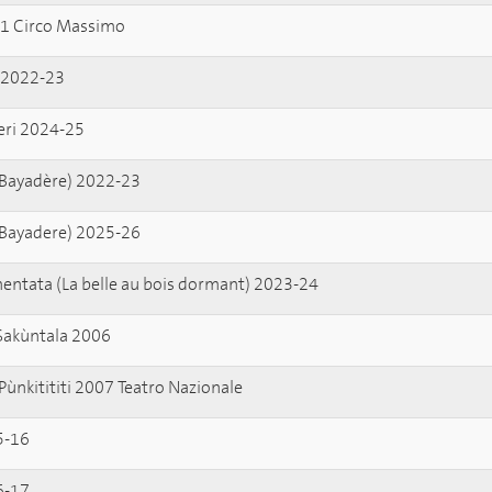
021 Circo Massimo
e 2022-23
geri 2024-25
a Bayadère) 2022-23
a Bayadere) 2025-26
mentata (La belle au bois dormant) 2023-24
 Sakùntala 2006
Pùnkitititi 2007 Teatro Nazionale
5-16
6-17