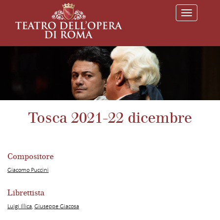
T
o
g
g
l
e
n
a
v
i
g
a
Tosca 2021-22 dicembre
t
i
o
n
Compositore
Giacomo Puccini
Librettista
Luigi Illica
,
Giuseppe Giacosa