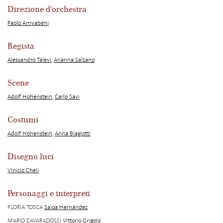
Direzione d'orchestra
Paolo Arrivabeni
Regista
Alessandro Talevi
,
Arianna Salzano
Scene
Adolf Hohenstein
,
Carlo Savi
Costumi
Adolf Hohenstein
,
Anna Biagiotti
Disegno luci
Vinicio Cheli
Personaggi e interpreti
FLORIA TOSCA
Saioa Hernández
MARIO CAVARADOSSI
Vittorio Grigolo